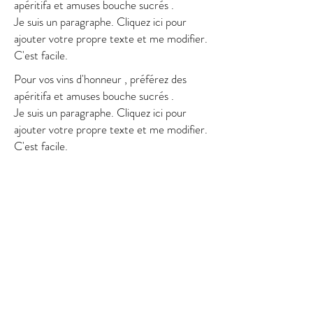
120 €
apéritifa et amuses bouche sucrés .
Je suis un paragraphe. Cliquez ici pour
Choisissez la formule qui saurait le
ajouter votre propre texte et me modifier.
mieux correspondre à vos attentes et
C'est facile.
à votre budget .
Pour vos vins d'honneur , préférez des
apéritifa et amuses bouche sucrés .
Je suis un paragraphe. Cliquez ici pour
ajouter votre propre texte et me modifier.
C'est facile.
FORMULE DIAMANT
Je suis un paragraphe. Cliquez ici pour
ajouter votre propre texte et me modifier.
C'est facile.
Je suis un paragraphe. Cliquez ici pour
ajouter votre propre texte et me modifier.
C'est facile.