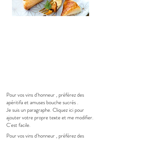
FORMULE RUBIS
Je suis un paragraphe.
Cliquez ici pour ajouter votre propre
texte
FORMULE SAPHIR
et me modifier. C'est facile.
Je suis un paragraphe. Cliquez ici pour
Je suis un paragraphe. Cliquez ici pour
ajouter votre propre texte et me
ajouter votre propre texte et me
modifier. C'est facile.
modifier. C'est facile.
Pour vos vins d'honneur , préférez des
150 €
apéritifa et amuses bouche sucrés .
Je suis un paragraphe. Cliquez ici pour
Je suis un paragraphe. Cliquez ici
ajouter votre propre texte et me modifier.
pour ajouter votre propre texte et
C'est facile.
me modifier. C'est facile.
Pour vos vins d'honneur , préférez des