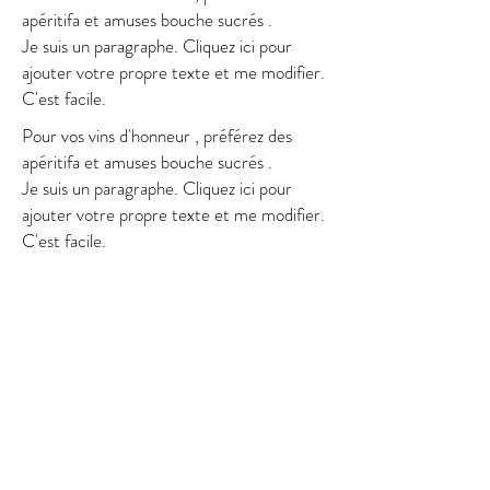
Je suis un paragraphe. Cliquez ici pour
apéritifa et amuses bouche sucrés .
ajouter votre propre texte et me
Je suis un paragraphe. Cliquez ici pour
modifier. C'est facile.
ajouter votre propre texte et me modifier.
FORMULE SUR MESURE
C'est facile.
Je suis un paragraphe. Cliquez ici pour
Pour vos vins d'honneur , préférez des
ajouter votre propre texte et me
apéritifa et amuses bouche sucrés .
modifier. C'est facile.
Je suis un paragraphe. Cliquez ici pour
ajouter votre propre texte et me modifier.
Je suis un paragraphe. Cliquez ici pour
C'est facile.
ajouter votre propre texte et me
modifier. C'est facile.
FORMULE
100 €
EMMERAUDE
Je suis un paragraphe. Cliquez ici pour
Je suis un paragraphe. Cliquez ici pour
ajouter votre propre texte et me
ajouter votre propre texte et me
modifier. C'est facile.
modifier. C'est facile.
Adaptée à votre